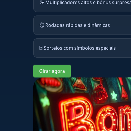
🎯 Multiplicadores altos e bônus surpres
⏱️ Rodadas rápidas e dinâmicas
🃏 Sorteios com símbolos especiais
Girar agora