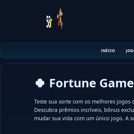
INÍCIO
JOG
🍀 Fortune Games
Teste sua sorte com os melhores jogos d
Descubra prêmios incríveis, bônus exclu
mudar sua vida com um único jogo. A so