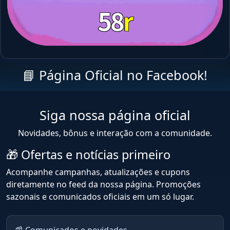
📘 Página Oficial no Facebook!
Siga nossa página oficial
Novidades, bônus e interação com a comunidade.
🎁 Ofertas e notícias primeiro
Acompanhe campanhas, atualizações e cupons
diretamente no feed da nossa página. Promoções
sazonais e comunicados oficiais em um só lugar.