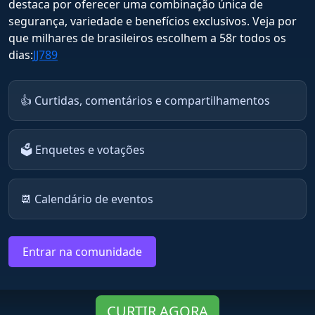
destaca por oferecer uma combinação única de
segurança, variedade e benefícios exclusivos. Veja por
que milhares de brasileiros escolhem a 58r todos os
dias:
JJ789
👍 Curtidas, comentários e compartilhamentos
🗳️ Enquetes e votações
📆 Calendário de eventos
Entrar na comunidade
CURTIR AGORA