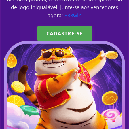
de jogo inigualável. Junte-se aos vencedores
agora!
888win
CADASTRE-SE