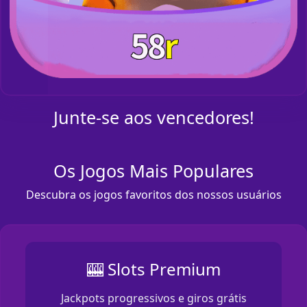
Junte-se aos vencedores!
Os Jogos Mais Populares
Descubra os jogos favoritos dos nossos usuários
🎰 Slots Premium
Jackpots progressivos e giros grátis