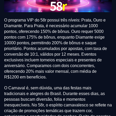
O programa VIP do 58r possui três níveis: Prata, Ouro e
Diamante. Para Prata, é necessário acumular 1000
pontos, oferecendo 150% de bônus. Ouro requer 5000
pontos com 175% de bônus, enquanto Diamante exige
10000 pontos, permitindo 200% de bônus e saque
prioritário. Pontos acumulados por apostas, com taxa de
conversão de 10:1, válidos por 12 meses. Eventos
exclusivos incluem torneios especiais e presentes de
aniversário. Comparamos com dois concorrentes,
oferecendo 20% mais valor mensal, com média de
R$1200 em benefícios.
O Carnaval é, sem dúvida, uma das festas mais
tradicionais e alegres do Brasil. Durante esses dias, as
pessoas buscam diversão, folia e momentos
inesquecíveis. No 58r, o espírito carnavalesco se reflete na
criação de promoções temáticas que trazem cor,