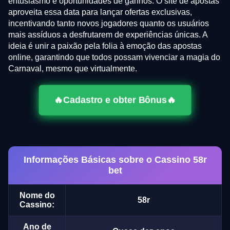
entusiasmo e oportunidades de ganhos. O site de apostas
aproveita essa data para lançar ofertas exclusivas,
incentivando tanto novos jogadores quanto os usuários
mais assíduos a desfrutarem de experiências únicas. A
ideia é unir a paixão pela folia à emoção das apostas
online, garantindo que todos possam vivenciar a magia do
Carnaval, mesmo que virtualmente.
🔥Cadastro e obter Bônus🔥
Informações Básicas sobre o Cassino 58r
bet
Nome do
58r
Cassino:
Ano de