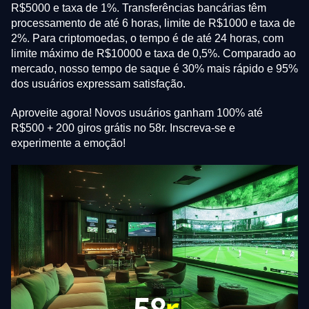
R$5000 e taxa de 1%. Transferências bancárias têm
processamento de até 6 horas, limite de R$1000 e taxa de
2%. Para criptomoedas, o tempo é de até 24 horas, com
limite máximo de R$10000 e taxa de 0,5%. Comparado ao
mercado, nosso tempo de saque é 30% mais rápido e 95%
dos usuários expressam satisfação.
Aproveite agora! Novos usuários ganham 100% até
R$500 + 200 giros grátis no 58r. Inscreva-se e
experimente a emoção!