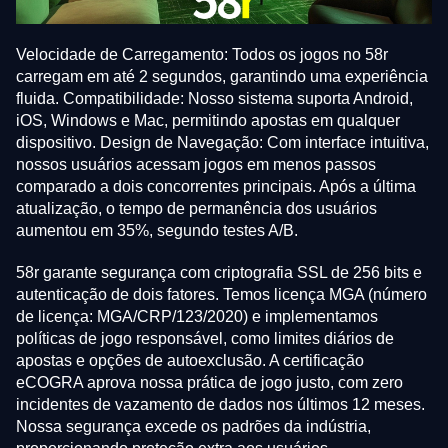
Velocidade de Carregamento: Todos os jogos no 58r
carregam em até 2 segundos, garantindo uma experiência
fluida. Compatibilidade: Nosso sistema suporta Android,
iOS, Windows e Mac, permitindo apostas em qualquer
dispositivo. Design de Navegação: Com interface intuitiva,
nossos usuários acessam jogos em menos passos
comparado a dois concorrentes principais. Após a última
atualização, o tempo de permanência dos usuários
aumentou em 35%, segundo testes A/B.
58r garante segurança com criptografia SSL de 256 bits e
autenticação de dois fatores. Temos licença MGA (número
de licença: MGA/CRP/123/2020) e implementamos
políticas de jogo responsável, como limites diários de
apostas e opções de autoexclusão. A certificação
eCOGRA aprova nossa prática de jogo justo, com zero
incidentes de vazamento de dados nos últimos 12 meses.
Nossa segurança excede os padrões da indústria,