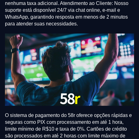
nenhuma taxa adicional. Atendimento ao Cliente: Nosso
suporte está disponível 24/7 via chat online, e-mail e
WhatsApp, garantindo resposta em menos de 2 minutos
para atender suas necessidades.
O sistema de pagamento do 58r oferece opções rápidas e
seguras como PIX com processamento em até 1 hora,
limite mínimo de R$10 e taxa de 0%. Cartões de crédito
são processados em até 2 horas com limite máximo de